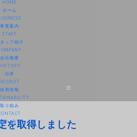
HOME
ホーム
BUSINESS
事業案内
STAFF
スタッフ紹介
COMPANY
会社概要
HISTORY
沿革
RECRUIT
採用情報
TAINABILITY
取り組み
CONTACT
認定を取得しました
お問い合せ