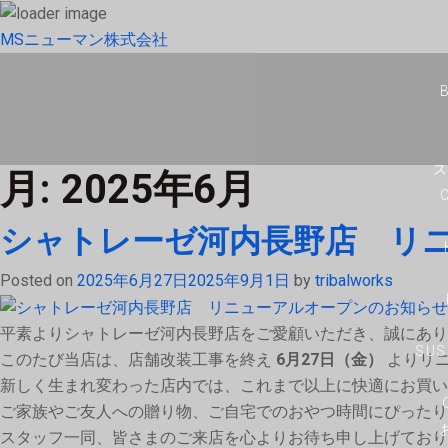
MSニューマン株式会社
月:
2025年6月
シャトレーゼ河内長野店 リ
Posted on
2025年6月27日
2025年9月1日
by
tribalworks
平素よりシャトレーゼ河内長野店をご愛顧いただき、誠にあり
SUS
このたび当店は、店舗改装工事を終え
6月27日（金）
よりリニ
新しく生まれ変わった店内では、これまで以上に快適にお買い
ご家族やご友人への贈り物、ご自宅でのおやつ時間にぴったり
スタッフ一同、皆さまのご来店を心よりお待ち申し上げており