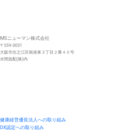
MSニューマン株式会社
〒559-0031
大阪市住之江区南港東３丁目２番４０号
水間急配(株)内
ホーム
事業案内
スタッフ紹介
会社概要
沿革
採用情報
取り組み
健康経営優良法人への取り組み
DX認定への取り組み