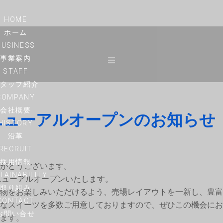
HOME
ホーム
BUSINESS
事業案内
STAFF
スタッフ紹介
COMPANY
会社概要
ニューアルオープンのお知らせ
HISTORY
沿革
RECRUIT
採用情報
がとうございます。
TAINABILITY
ューアルオープンいたします。
取り組み
物をお楽しみいただけるよう、売場レイアウトを一新し、豊富
CONTACT
なスイーツを多数ご用意しておりますので、ぜひこの機会にお
お問い合せ
ます。