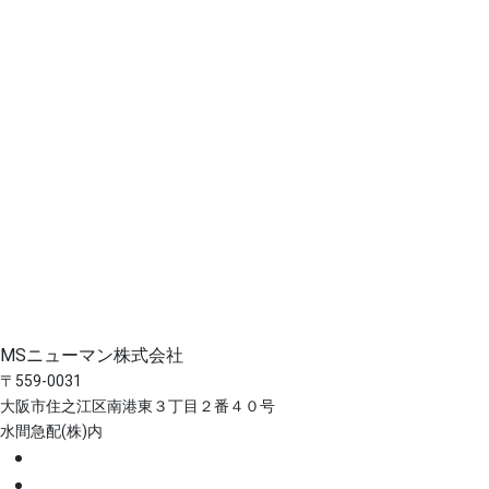
MSニューマン株式会社
〒559-0031
大阪市住之江区南港東３丁目２番４０号
水間急配(株)内
ホーム
事業案内