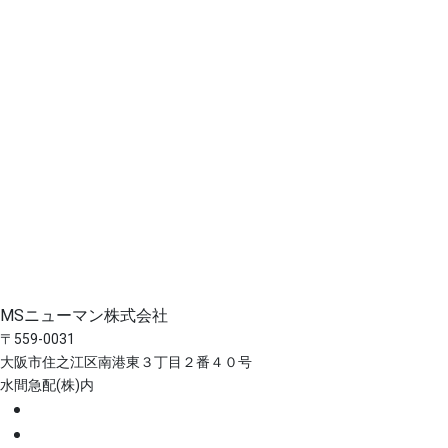
MSニューマン株式会社
〒559-0031
大阪市住之江区南港東３丁目２番４０号
水間急配(株)内
ホーム
事業案内