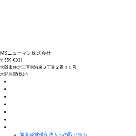
MSニューマン株式会社
〒559-0031
大阪市住之江区南港東３丁目２番４０号
水間急配(株)内
ホーム
事業案内
スタッフ紹介
会社概要
沿革
採用情報
取り組み
健康経営優良法人への取り組み