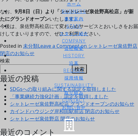
ホーム
なお、
9月8日（日）より「シャトレーゼ泉佐野高松店」が新
BUSINESS
たにグランドオープン
いたします。
事業案内
今後は、泉佐野高松店にて変わらぬサービスとおいしさをお届
STAFF
けしてまいりますので、ぜひご利用ください。
スタッフ紹介
COMPANY
Posted in
未分類
Leave a Comment
on シャトレーゼ泉佐野店
会社概要
閉店のお知らせ
HISTORY
検索
沿革
検索
RECRUIT
最近の投稿
採用情報
SUSTAINABILITY
SDGsへの取り組みに関する認定を取得しました
取り組み
「事業継続力強化計画」認定を取得しました
CONTACT
シャトレーゼ泉佐野高松店 グランドオープンのお知らせ
お問い合せ
カインドハウジング岸和田駅前店 閉店のお知らせ
シャトレーゼ泉佐野店 閉店のお知らせ
最近のコメント