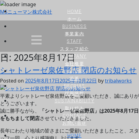
MSニューマン株式会社
HOME
ホーム
BUSINESS
事業案内
STAFF
スタッフ紹介
日:
2025年8月17日
COMPANY
会社概要
シャトレーゼ泉佐野店 閉店のお知らせ
HISTORY
沿革
Posted on
2025年8月17日
2025年10月22日
by
tribalworks
RECRUIT
採用情報
平素よりシャトレーゼ泉佐野店をご愛顧いただき、誠にありが
SUSTAINABILITY
とうございます。
取り組み
誠に勝手ながら、
「シャトレーゼ泉佐野店」は2025年8月17日
CONTACT
をもちまして閉店
させていただきました。
お問い合せ
長年にわたり地域の皆さまにご愛顧いただきましたこと、スタ
HOME
ッフ一同、心より感謝申し上げます。