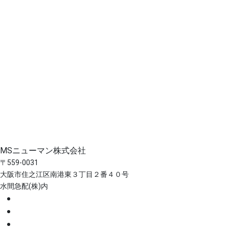
MSニューマン株式会社
〒559-0031
大阪市住之江区南港東３丁目２番４０号
水間急配(株)内
ホーム
事業案内
スタッフ紹介