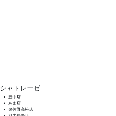
シャトレーゼ
豊中店
あま店
泉佐野高松店
河内長野店