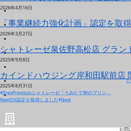
2026年4月16日
「事業継続力強化計画」認定を取
2026年3月27日
シャトレーゼ泉佐野高松店 グラン
2025年9月8日
カインドハウジング岸和田駅前店 
S
2025年8月31日
Prev
Previous
シャトレーゼ「うみたて卵のプリン」
Next
DX認定を取得しました
Next
お問