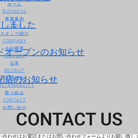
ホーム
BUSINESS
事業案内
得しました
STAFF
スタッフ紹介
COMPANY
ドオープンのお知らせ
会社概要
HISTORY
沿革
RECRUIT
閉店のお知らせ
採用情報
USTAINABILITY
取り組み
CONTACT
お問い合せ
CONTACT US
い合わせはお電話またはお問い合わせフォームよりお願い致し