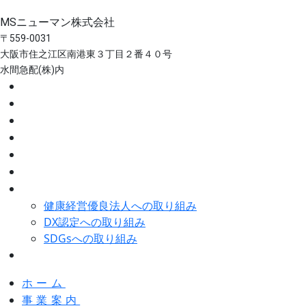
MSニューマン株式会社
〒559-0031
大阪市住之江区南港東３丁目２番４０号
水間急配(株)内
ホーム
事業案内
スタッフ紹介
会社概要
沿革
採用情報
取り組み
健康経営優良法人への取り組み
DX認定への取り組み
SDGsへの取り組み
お問い合わせ
ホーム
事業案内