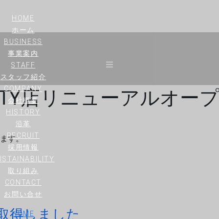
HOME
ホーム
BUSINESS
事業案内
STAFF
スタッフ紹介
ITY店リニューアルオー
COMPANY
会社概要
HISTORY
沿革
RECRUIT
ます。
採用情報
USTAINABILITY
取り組み
CONTACT
お問い合せ
を取得しました
HOME